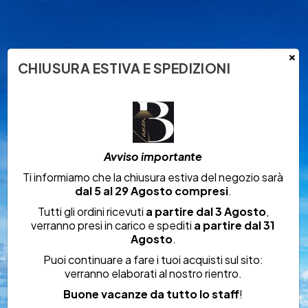
SPEDIZIONI IN TUTTA ITALIA IN 2/5 GIORNI
0
menu
×
CHIUSURA ESTIVA E SPEDIZIONI
Avviso importante
Ti informiamo che la chiusura estiva del negozio sarà
dal 5 al 29 Agosto compresi
.
Tutti gli ordini ricevuti
a partire dal 3 Agosto
,
verranno presi in carico e spediti
a partire dal 31
Agosto
.
Puoi continuare a fare i tuoi acquisti sul sito:
verranno elaborati al nostro rientro.
Buone vacanze da tutto lo staff
!